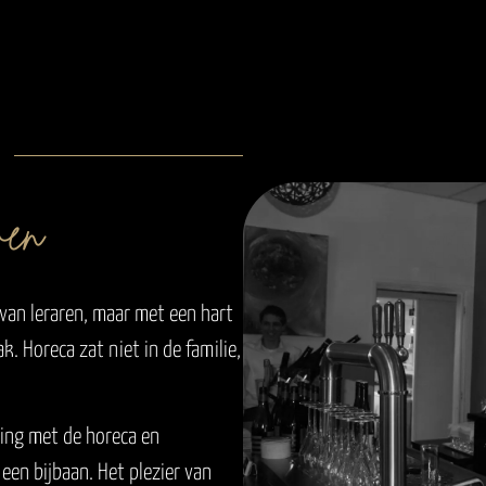
l
 van leraren, maar met een hart
k. Horeca zat niet in de familie,
ing met de horeca en
en bijbaan. Het plezier van