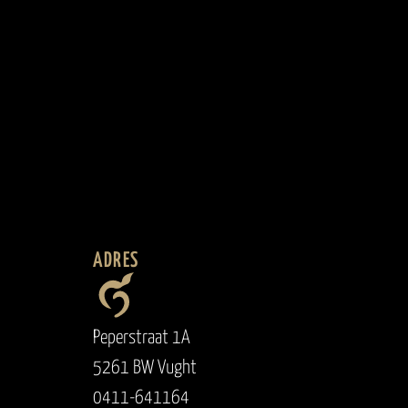
'T LIEVE LEVEN
2025
ADRES
Peperstraat 1A
5261 BW Vught
0411-641164